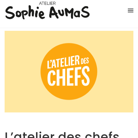
Services
Logo et charte graphique
Supports imprimés
Éco-conception
UX Design
Portfolio
About
L’atelier des chefs