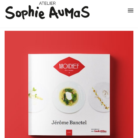
Services
Logo et charte graphique
Supports imprimés
Éco-conception
UX Design
Portfolio
About