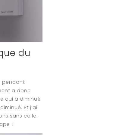
que du
is pendant
ument a donc
ce qui a diminué
iminué. Et j’ai
ons sans colle.
ape !