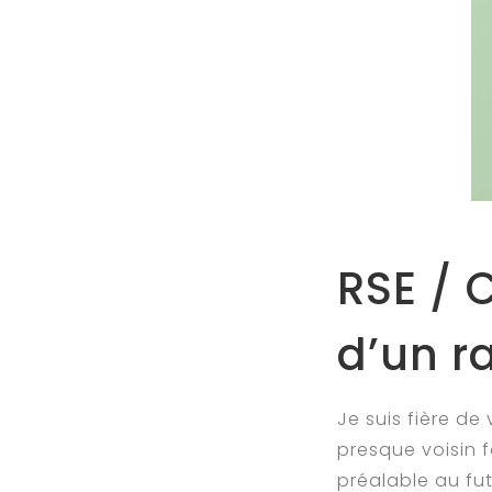
RSE / 
d’un r
Je suis fière d
presque voisin 
préalable au fu