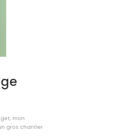
age
aget, mon
un gros chantier