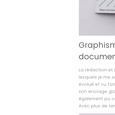
Graphism
documen
La rédaction et
lesquels je me 
évolué et vu fon
son encrage glob
également pu con
Avec plus de tem