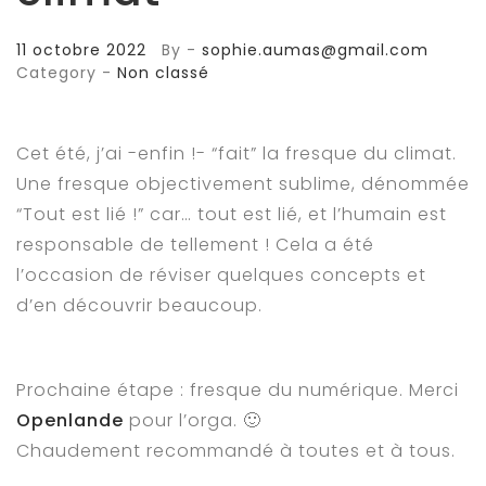
BLOG
11 octobre 2022
By -
sophie.aumas@gmail.com
FAQ
Category -
Non classé
Contact
Cet été, j’ai -enfin !- “fait” la fresque du climat.
Une fresque objectivement sublime, dénommée
“Tout est lié !” car… tout est lié, et l’humain est
responsable de tellement ! Cela a été
l’occasion de réviser quelques concepts et
d’en découvrir beaucoup.
Prochaine étape : fresque du numérique. Merci
Openlande
pour l’orga. 🙂
Chaudement recommandé à toutes et à tous.